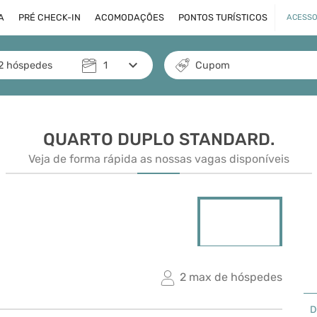
A
PRÉ CHECK-IN
ACOMODAÇÕES
PONTOS TURÍSTICOS
ACESSO
keyboard_arrow_down
2
hóspedes
1
Cupom
QUARTO DUPLO STANDARD.
Veja de forma rápida as nossas vagas disponíveis
arrow_forward_ios
2 max de hóspedes
D