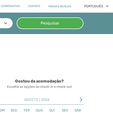
 CORPORATIVO
CONTATO
MINHAS BUSCAS
keyboard_arrow_down
Pesquisar
Gostou da acomodação?
Escolha as opções de check-in e check-out
arrow_forward_ios
AGOSTO | 2026
OM
SEG
TER
QUA
QUI
SEX
SÁB